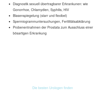
Diagnostik sexuell übertragbarer Erkrankunen: wie
Gonorrhoe, Chlamydien, Syphilis, HIV
Blasenspiegelung (starr und flexibel)
Spermiogrammuntersuchungen, Fertilitätsabklärung
Probenentnahmen der Prostata zum Ausschluss einer
bösartigen Erkrankung
Telefon
030/3825041
info@manos-urologie.de
Die besten Urologen finden
Unser Standort